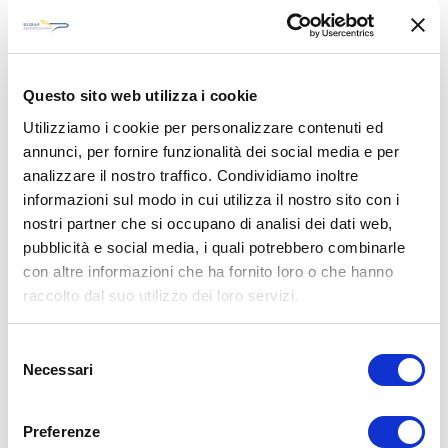
sede a Chişinău, Moldavia.
Opera voli di linea e charter dalla sua base all'
Aeroporto
Internazionale di Chişinău
.
Questo sito web utilizza i cookie
Visita il sito della compagnia
Utilizziamo i cookie per personalizzare contenuti ed
annunci, per fornire funzionalità dei social media e per
analizzare il nostro traffico. Condividiamo inoltre
informazioni sul modo in cui utilizza il nostro sito con i
nostri partner che si occupano di analisi dei dati web,
pubblicità e social media, i quali potrebbero combinarle
con altre informazioni che ha fornito loro o che hanno
raccolto dal suo utilizzo dei loro servizi.
Selezione
Ryanair
Necessari
del
consenso
Ryanair è una compagnia aerea low cost irlandese fondata nel
Preferenze
1984.