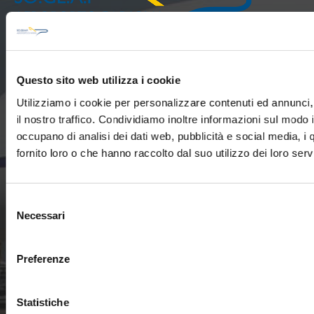
So.Ge.A.P. Aeroporto Internazionale di Parma
Questo sito web utilizza i cookie
Società per la Gestione S.p.A.
Utilizziamo i cookie per personalizzare contenuti ed annunci, 
Via Licinio Ferretti 50/A, 43126 Parma
il nostro traffico. Condividiamo inoltre informazioni sul modo in
P.IVA, CF e n. iscrizione Reg. Imprese di Parma: 00901100347
occupano di analisi dei dati web, pubblicità e social media, i
Iscriz. REA CCIAA n. PR - 153018
fornito loro o che hanno raccolto dal suo utilizzo dei loro servi
Capitale Sociale € 17.892.636,00
+39 0521 9515
Selezione
Necessari
info@aeroportoparma.it
del
consenso
Preferenze
Statistiche