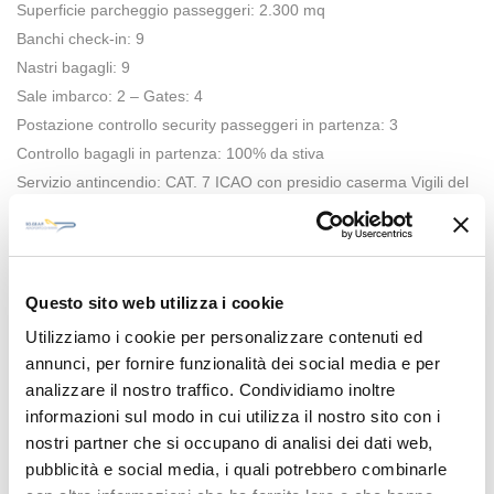
Superficie parcheggio passeggeri: 2.300 mq
Banchi check-in: 9
Nastri bagagli: 9
Sale imbarco: 2 – Gates: 4
Postazione controllo security passeggeri in partenza: 3
Controllo bagagli in partenza: 100% da stiva
Servizio antincendio: CAT. 7 ICAO con presidio caserma Vigili del
Fuoco
Certificazione ENAC: nr. I 33/APT
Questo sito web utilizza i cookie
Tavole AIP
Utilizziamo i cookie per personalizzare contenuti ed
annunci, per fornire funzionalità dei social media e per
Le tavole A.I.P. contengono:
analizzare il nostro traffico. Condividiamo inoltre
informazioni sul modo in cui utilizza il nostro sito con i
Dati amministrativi e geografici dell’aeroporto, orario di
nostri partner che si occupano di analisi dei dati web,
servizio, servizi di supporto ed attrezzature
pubblicità e social media, i quali potrebbero combinarle
Servizi per i passeggeri, servizi antincendio e di soccorso,