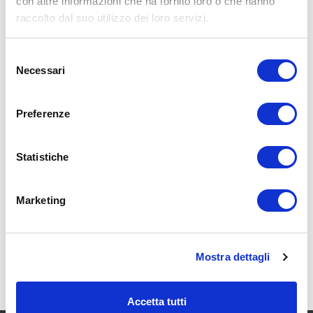
con altre informazioni che ha fornito loro o che hanno
disponibilità stagionale e sistemi di pulitura piste, dati relativi
ai piazzali, alle vie di rullaggio ed alle piazzole prova, guida ai
raccolto dal suo utilizzo dei loro servizi.
movimenti a terra e sistemi di controllo e segnalazione
Distanze dichiarate, luci di avvicinamento e luci pista,
Selezione
illuminazione aggiuntiva, alimentatori secondari
Necessari
del
Area di atterraggio elicotteri, spazio aereo ATS, servizi di
consenso
comunicazione ATS, radio assistenze alla navigazione e
all’atterraggio, regolamenti del traffico locale
Preferenze
Procedure speciali applicabili agli aeromobili in condizioni di
bassa visibilità, restrizioni locali ai voli
Statistiche
ENAV - TAVOLE AIP
Marketing
Documenti
Carta aeroportuale ICAO
Mostra dettagli
TAVOLE AIP
Accetta tutti