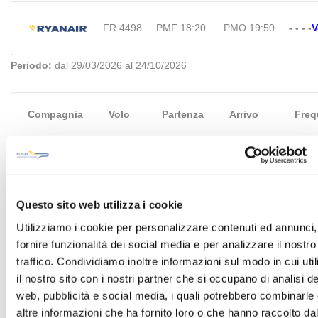
FR 4498
PMF 18:20
PMO 19:50
-
-
-
-
V
Periodo:
dal 29/03/2026 al 24/10/2026
Compagnia
Volo
Partenza
Arrivo
Freq
FR 4498
PMF 19:15
PMO 20:45
-
-
-
-
-
Periodo:
dal 29/03/2026 al 24/10/2026
Questo sito web utilizza i cookie
Utilizziamo i cookie per personalizzare contenuti ed annunci,
fornire funzionalità dei social media e per analizzare il nostro
Compagnia
Volo
Partenza
Arrivo
Freq
traffico. Condividiamo inoltre informazioni sul modo in cui uti
il nostro sito con i nostri partner che si occupano di analisi de
web, pubblicità e social media, i quali potrebbero combinarle
FR 9483
PMF 12:00
PMO 13:25
-
-
-
G
-
altre informazioni che ha fornito loro o che hanno raccolto da