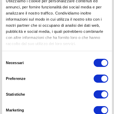
Utilizziamo i cookie per personalizzare contenuti ed
annunci, per fornire funzionalità dei social media e per
analizzare il nostro traffico. Condividiamo inoltre
Ultime notizie inserite
informazioni sul modo in cui utilizza il nostro sito con i
nostri partner che si occupano di analisi dei dati web,
Nuove disposizioni Ryanair sui documenti di viaggio
pubblicità e social media, i quali potrebbero combinarle
con altre informazioni che ha fornito loro o che hanno
Festa della Musica 21 giugno
raccolto dal suo utilizzo dei loro servizi.
Nuovi collegamenti bus da e per l'aeroporto
Selezione
Necessari
del
Ordinanza ENAC 2/2025
consenso
Preferenze
OLBIA
Statistiche
TRAPANI
Marketing
COMISO